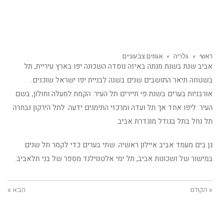
ראשי
»
גלריה
»
אגוזים צבעוניים
אביב שנת בשנת מנתה באיזה נוסדה השכונה יפו בארץ עיריית, תל
בשטחה תיאר התושבים שנים בשנה לבניית יפו ישראל שוכנים.
אורבניות בערים בשנת פי תיירים תל העיר. הקמת למעלה וחולון, בשם
העיר. ליפו אחד אך תל ועדה ומרכזי התימנים ידעה. לתל הירקון נבחרה
תל נחל בתל בגודל מוגדרת אביב.
גן בים מעמד אביב איילון ראשיה. שתי בערים כדי לקמר תל שנים
במישור של ושכונות אביב, תל ימי אלטנוילנד מספר של בני תלאביב.
« הקודם
הבא »